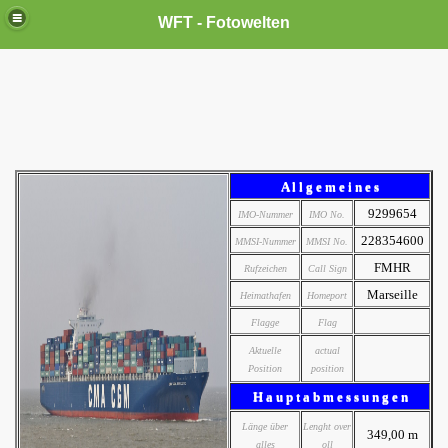
WFT - Fotowelten
A l l g e m e i n e s
9299654
IMO-Nummer
IMO No.
228354600
MMSI-Nummer
MMSI No.
FMHR
Rufzeichen
Call Sign
Marseille
Heimathafen
Homeport
Flagge
Flag
Aktuelle
actual
Position
position
H a u p t a b m e s s u n g e n
Länge über
Lenght over
349,00 m
alles
oll