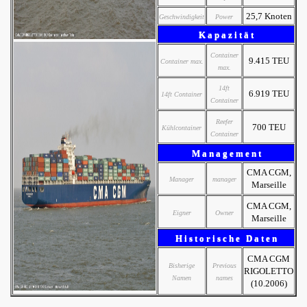
25,7 Knoten
Geschwindigkeit
Power
K a p a z i t ä t
Container
9.415 TEU
Container max.
max.
14ft
6.919 TEU
14ft Container
Container
Reefer
700 TEU
Kühlcontainer
Container
M a n a g e m e n t
CMA CGM,
Manager
manager
Marseille
CMA CGM,
Eigner
Owner
Marseille
H i s t o r i s c h e D a t e n
CMA CGM
Bisherige
Previous
RIGOLETTO
Namen
names
(10.2006)