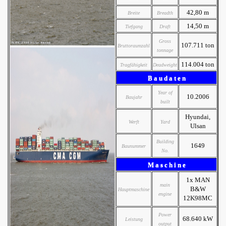
42,80 m
Breite
Breadth
14,50 m
Tiefgang
Draft
Gross
107.711 ton
Bruttoraumzahl
tonnage
114.004 ton
Tragfähigkeit
Deadweight
B a u d a t e n
Year of
10.2006
Baujahr
built
Hyundai,
Werft
Yard
Ulsan
Building
1649
Baunummer
No.
M a s c h i n e
1x MAN
main
B&W
Hauptmaschine
engine
12K98MC
Power
68.640 kW
Leistung
output