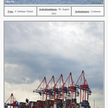
Aufnahmedatum:
03. August
Foto:
© Wolfram Tribull
Aufnahmeort:
Cuxhaven
2021