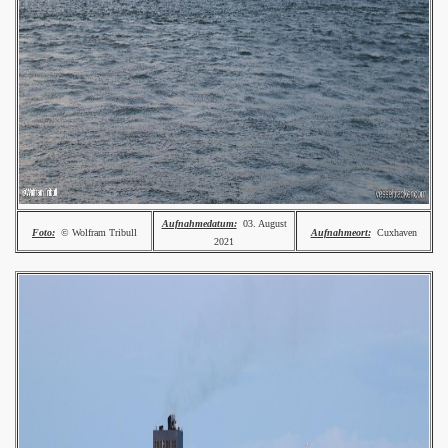
Aufnahmedatum:
03. August
Foto:
© Wolfram Tribull
Aufnahmeort:
Cuxhaven
2021