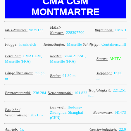
CMA CGM
MONTMARTRE
MMSI-
IMO-Nummer:
9839155
Rufzeichen:
FMNH
Nummer:
228397700
Flagge:
Frankreich
Heimathafen:
Marseille
Schiffstyp:
Containerschiff
Betreiber:
CMA CGM,
Reeder:
Yuan Zi SNC,
Status:
AKTIV
Marseille (FRA)
Marseille (FRA)
Länge über alles:
399,99
Tiefgang:
16,00
Breite:
61,30 m
m
m
Tragfähigkeit:
221.251
Bruttoraumzahl:
236.284
Nettoraumzahl:
101.823
ton
Bauwerft:
Hudong-
Baujahr /
Zhonghua, Shanghai
Baunummer:
H1473
Verschrottung:
2021 / -
(CHN)
Antrieb:
1x
Geschwindigkeit:
22,0