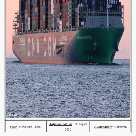
Aufnahmedatum:
03. August
Foto:
© Wolfram Tribull
Aufnahmeort:
Cuxhaven
2021