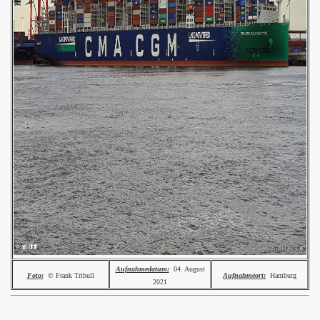
Aufnahmedatum:
04. August
Foto:
© Frank Tribull
Aufnahmeort:
Hamburg
2021