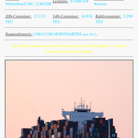
Leistung:
63.840 kW
Winterthur/CSSC 12X92DF
Knoten
20ft-Container:
23.112
14ft-Container:
14.810
Kühlcontainer:
2.200
TEU
TEU
TEU
Namenshistorie:
CMA CGM MONTMARTRE
,
(seit 2021)
Alle Daten stammen aus dem Internet, für deren Richtigkeit wir keine
Verantwortung übernehmen.