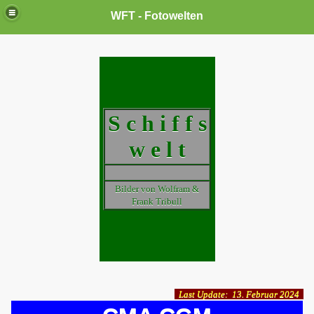
WFT - Fotowelten
S c h i f f s
w e l t
Bilder von Wolfram &
Frank Tribull
Last Update: 13. Februar 2024