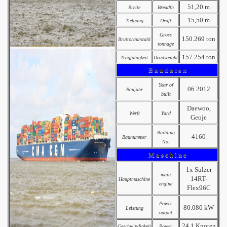
51,20 m
Breite
Breadth
15,50 m
Tiefgang
Draft
Gross
150.269 ton
Bruttoraumzahl
tonnage
157.254 ton
Tragfähigkeit
Deadweight
B a u d a t e n
Year of
06.2012
Baujahr
built
Daewoo,
Werft
Yard
Geoje
Building
4160
Baunummer
No.
M a s c h i n e
1x Sulzer
main
14RT-
Hauptmaschine
engine
Flex96C
Power
80.080 kW
Leistung
output
24,1 Knoten
Geschwindigkeit
Power