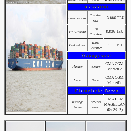
K a p a z i t ä t
Container
13.880 TEU
Container max.
max.
14ft
9.936 TEU
14ft Container
Container
Reefer
800 TEU
Kühlcontainer
Container
M a n a g e m e n t
CMA CGM,
Manager
manager
Marseille
CMA CGM,
Eigner
Owner
Marseille
H i s t o r i s c h e D a t e n
CMA CGM
Bisherige
Previous
MAGELLAN
Namen
names
(06.2012)