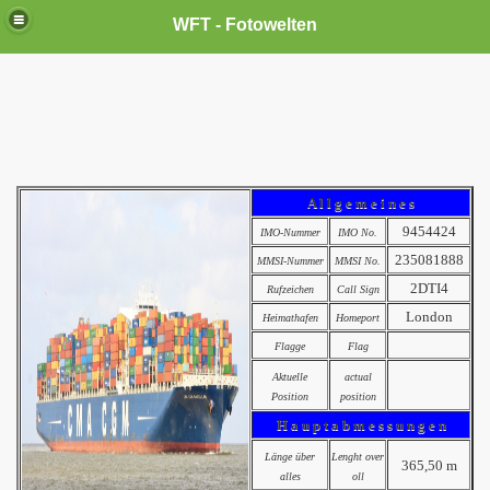
WFT - Fotowelten
A l l g e m e i n e s
9454424
IMO-Nummer
IMO No.
235081888
MMSI-Nummer
MMSI No.
2DTI4
Rufzeichen
Call Sign
London
Heimathafen
Homeport
Flagge
Flag
Aktuelle
actual
Position
position
H a u p t a b m e s s u n g e n
Länge über
Lenght over
365,50 m
alles
oll