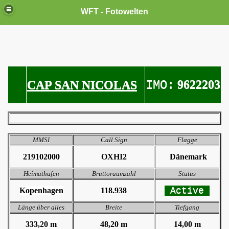
WFT - Fotowelten
9622203
CAP SAN NICOLAS
IMO:
MMSI
Call Sign
Flagge
219102000
OXHI2
Dänemark
Heimathafen
Bruttoraumzahl
Status
Active
Kopenhagen
118.938
Länge über alles
Breite
Tiefgang
333,20 m
48,20 m
14,00 m