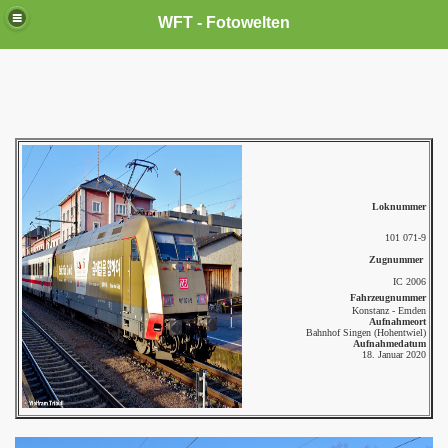
WFT - Fotowelten
Loknummer
101 071-9
Zugnummer
IC 2006
Fahrzeugnummer
Konstanz - Emden
Aufnahmeort
Bahnhof Singen (Hohentwiel)
Aufnahmedatum
18. Januar 2020