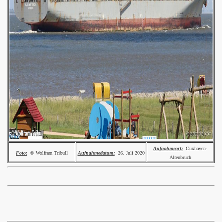
Aufnahmeort:
Cuxhaven-
Foto:
© Wolfram Tribull
Aufnahmedatum:
26. Juli 2020
Altenbruch