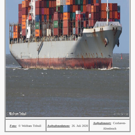
Aufnahmeort:
Cuxhaven-
Foto:
© Wolfram Tribull
Aufnahmedatum:
26. Juli 2020
Altenbruch