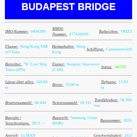
BUDAPEST BRIDGE
MMSI-
IMO-Nummer:
9494280
Rufzeichen:
VRIZ5
Nummer:
477434200
Flagge:
Hong Kong SAR
Heimathafen:
Hong
Schiffstyp:
Containerschiff
of China
Kong
Betreiber:
"K" Line Ship,
Eigner:
Seaspan, Vancouver
Status:
AKTIV
Tokio (JPN)
(CAN)
Länge über alles:
269,80
Tiefgang:
13,02
Breite:
35,00 m
m
m
Tragfähigkeit:
58.200
Bruttoraumzahl:
46.444
Nettoraumzahl:
20.191
ton
Baujahr /
Bauwerft:
Samsung, Geoje
Baunummer:
1855
Verschrottung:
2011 / -
(KOR)
Antrieb:
1x MAN
Geschwindigkeit:
24,5