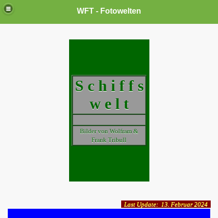
WFT - Fotowelten
S c h i f f s
w e l t
Bilder von Wolfram &
Frank Tribull
Last Update: 13. Februar 2024