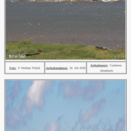
Aufnahmeort:
Cuxhaven-
Foto:
© Wolfram Tribull
Aufnahmedatum:
26. Juli 2020
Altenbruch