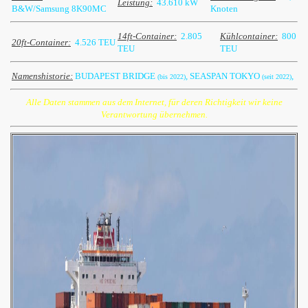
Leistung:
43.610 kW
B&W/Samsung 8K90MC
Knoten
14ft-Container:
2.805
Kühlcontainer:
800
20ft-Container:
4.526 TEU
TEU
TEU
Namenshistorie:
BUDAPEST BRIDGE
, SEASPAN TOKYO
,
(bis 2022)
(seit 2022)
Alle Daten stammen aus dem Internet, für deren Richtigkeit wir keine
Verantwortung übernehmen.