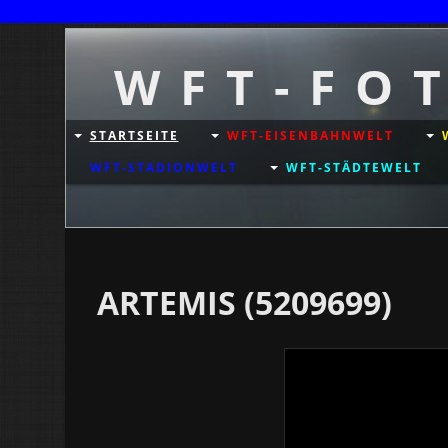
W F T - F O 
STARTSEITE
WFT-EISENBAHNWELT
WFT-STADIONWELT
WFT-STÄDTEWELT
ARTEMIS (5209699)